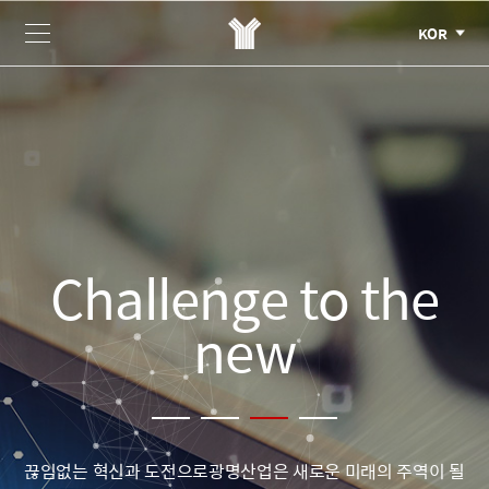
Challenge to the
Driving for
Shine with more
tomorrow
new
brilliance
최고의 기술과 최상의 품질을 위한 열정,
끊임없는 혁신과 도전으로
광명산업은 새로운 미래의 주역이 될
광명산업은 내일을 향해
세상을 더 밝게 비추는 기업 광명산업
더 큰 세상을 꿈꿉니다.