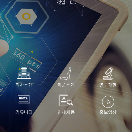
것입니다.
달립니다.
회사소개
제품소개
연구개발
커뮤니티
인재채용
홍보영상