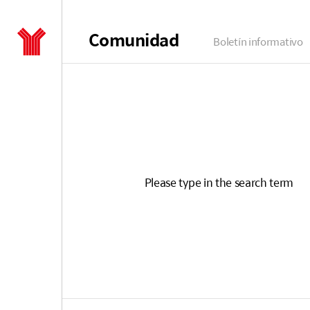
Comunidad
Boletín informativo
Quiénes
Please type in the search term
somos
Saludo del
CEO
Historia
Cronológica
Identidad
Corporativa
Relación con